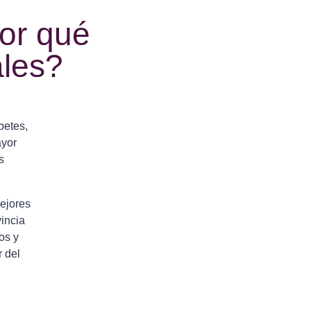
por qué
ales?
betes,
ayor
s
ejores
incia
os y
r del