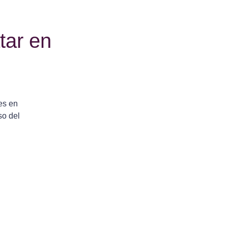
tar en
es en
so del