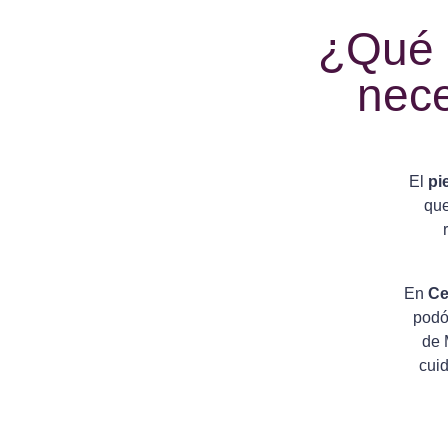
¿Qué e
nece
El
pi
que
En
Ce
podó
de 
cuid