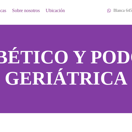
icas
Sobre nosotros
Ubicación
Blanca 645
ABÉTICO Y PO
GERIÁTRICA