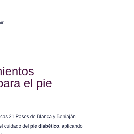
ir
ientos
ara el pie
icas 21 Pasos de Blanca y Beniaján
el cuidado del
pie diabético
, aplicando