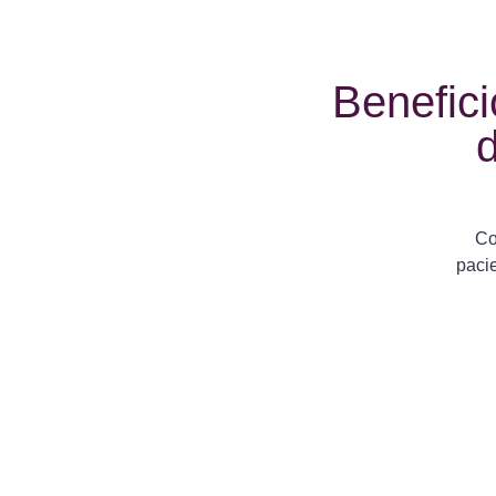
Benefici
d
Co
paci