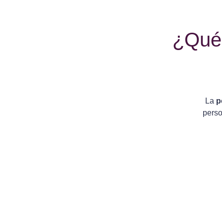
¿Qué 
La
p
perso