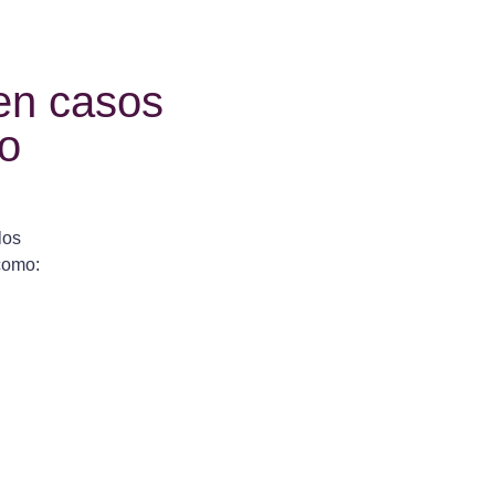
 en casos
co
 los
como: