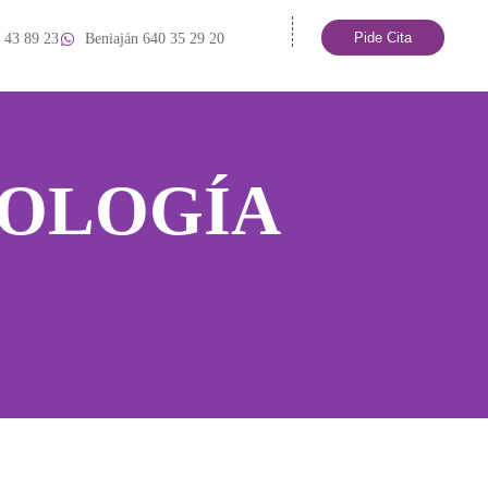
Pide Cita
 43 89 23
Beniaján 640 35 29 20
DOLOGÍA