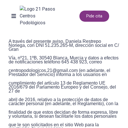
Pide cita
Tratamientos
A través del presente aviso, Daniela Restrepo
Nuestras Clínicas
Noriega, con DNI 51.235.265-M, dirección social en C/
Gran
Vía, nº21, 1ºB, 30540 Blanca, Murcia y datos a efectos
Sobre nosotros
de notificaciones teléfono 645 438 923, correo
centropodologicos.21@gmail.com (en adelante, el
Prestador del Servicio) informa a los usuarios en
Ubicación
cumplimiento del artículo 13 de Reglamento UE
2016/679 del Parlamento Europeo y del Consejo, del
27 de
abril de 2016, relativo a la protección de datos de
carácter personal (en adelante, el Reglamento), con la
finalidad de que estos decidan de forma expresa, libre
y voluntaria, si desean facilitarle los datos personales
que le son solicitados en el sitio Web para la